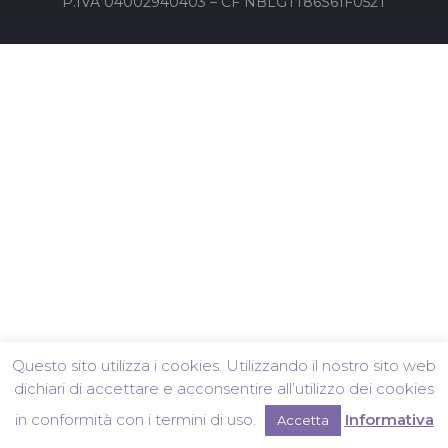
P.IVA 04002940403 – CF NBLGTT86S61F052T
Questo sito utilizza i cookies. Utilizzando il nostro sito web
dichiari di accettare e acconsentire all’utilizzo dei cookies
in conformità con i termini di uso.
Informativa
Accetta