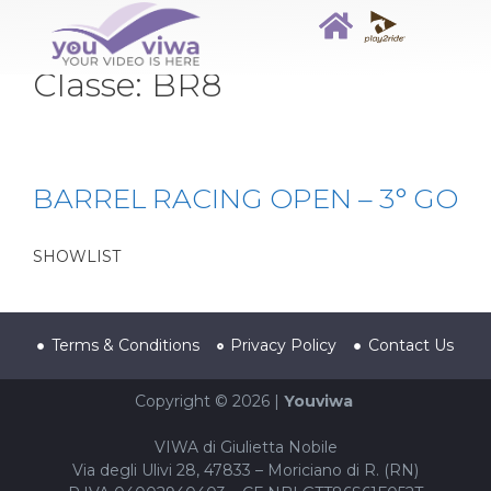
Classe:
BR8
BARREL RACING OPEN – 3° GO
SHOWLIST
Terms & Conditions
Privacy Policy
Contact Us
Copyright © 2026 |
Youviwa
VIWA di Giulietta Nobile
Via degli Ulivi 28, 47833 – Moriciano di R. (RN)