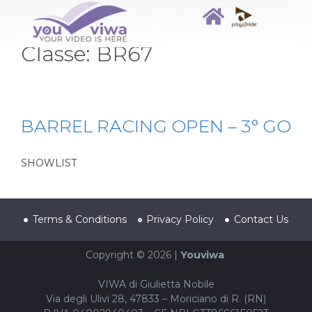
Classe:
BR67
BARREL RACING OPEN – 3° GO
SHOWLIST
Terms & Conditions
Privacy Policy
Contact Us
Copyright © 2026 |
Youviwa
VIWA di Giulietta Nobile
Via degli Ulivi 28, 47833 – Moriciano di R. (RN)