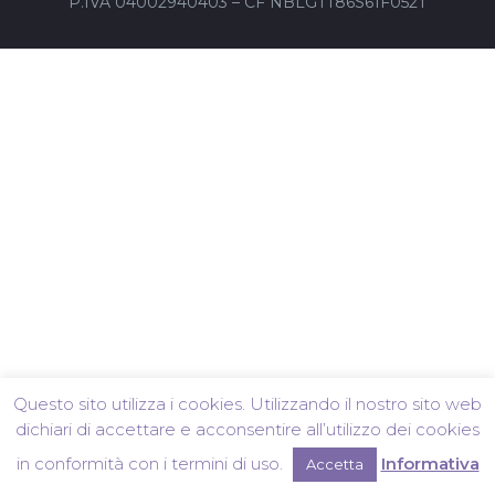
P.IVA 04002940403 – CF NBLGTT86S61F052T
Questo sito utilizza i cookies. Utilizzando il nostro sito web
dichiari di accettare e acconsentire all’utilizzo dei cookies
in conformità con i termini di uso.
Informativa
Accetta