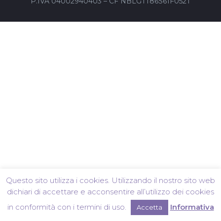
P.IVA 04002940403 – CF NBLGTT86S61F052T
Questo sito utilizza i cookies. Utilizzando il nostro sito web
dichiari di accettare e acconsentire all’utilizzo dei cookies
in conformità con i termini di uso.
Informativa
Accetta