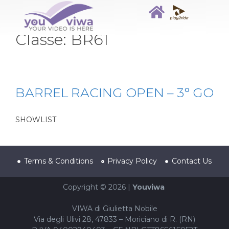
Classe:
BR61
BARREL RACING OPEN – 3° GO
SHOWLIST
Terms & Conditions
Privacy Policy
Contact Us
Copyright © 2026 |
Youviwa
VIWA di Giulietta Nobile
Via degli Ulivi 28, 47833 – Moriciano di R. (RN)