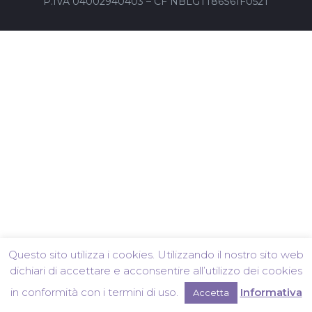
P.IVA 04002940403 – CF NBLGTT86S61F052T
Questo sito utilizza i cookies. Utilizzando il nostro sito web
dichiari di accettare e acconsentire all’utilizzo dei cookies
in conformità con i termini di uso.
Informativa
Accetta