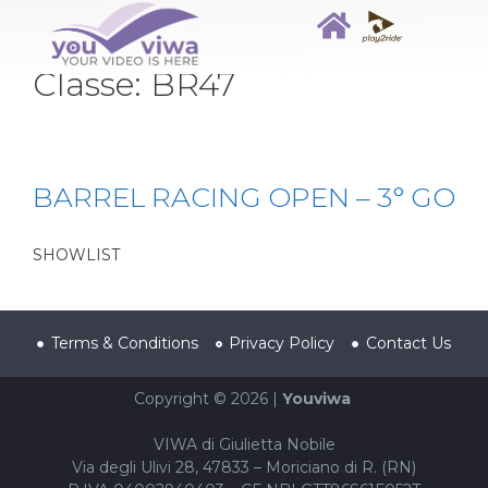
Classe:
BR47
BARREL RACING OPEN – 3° GO
SHOWLIST
Terms & Conditions
Privacy Policy
Contact Us
Copyright © 2026 |
Youviwa
VIWA di Giulietta Nobile
Via degli Ulivi 28, 47833 – Moriciano di R. (RN)