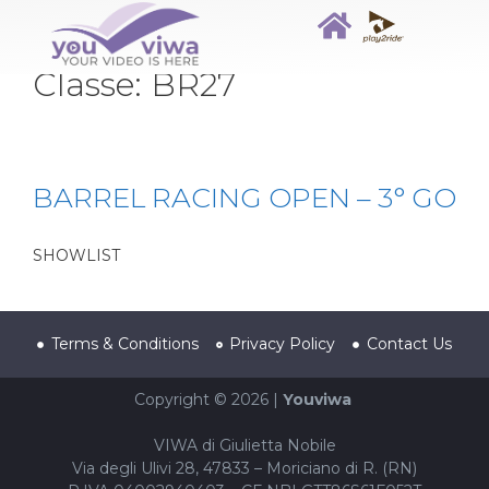
Classe:
BR27
BARREL RACING OPEN – 3° GO
SHOWLIST
Terms & Conditions
Privacy Policy
Contact Us
Copyright © 2026 |
Youviwa
VIWA di Giulietta Nobile
Via degli Ulivi 28, 47833 – Moriciano di R. (RN)