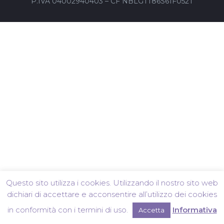
P.IVA 04002940403 – CF NBLGTT86S61F052T
Questo sito utilizza i cookies. Utilizzando il nostro sito web
dichiari di accettare e acconsentire all’utilizzo dei cookies
in conformità con i termini di uso.
Informativa
Accetta