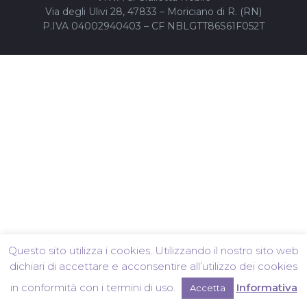
Via degli Ulivi 28, 47833 – Moriciano di R. (RN)
P.IVA 04002940403 – CF NBLGTT86S61F052T
Questo sito utilizza i cookies. Utilizzando il nostro sito web
dichiari di accettare e acconsentire all’utilizzo dei cookies
in conformità con i termini di uso.
Informativa
Accetta