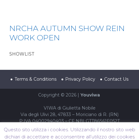
NRCHA AUTUMN SHOW REIN
WORK OPEN
SHOWLIST
Terms & Conditions
Privacy Policy
Contact Us
Copyright © 2026 |
Youviwa
VIWA di Giulietta Nobile
Via degli Ulivi 28, 47833 – Moriciano di R. (RN)
P.IVA 04002940403 – CF NBLGTT86S61F052T
Questo sito utilizza i cookies. Utilizzando il nostro sito web
dichiari di accettare e acconsentire all’utilizzo dei cookies