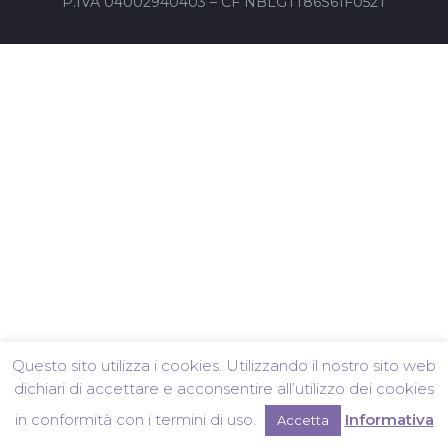
P.IVA 04002940403 – CF NBLGTT86S61F052T
Questo sito utilizza i cookies. Utilizzando il nostro sito web
dichiari di accettare e acconsentire all’utilizzo dei cookies
in conformità con i termini di uso.
Informativa
Accetta