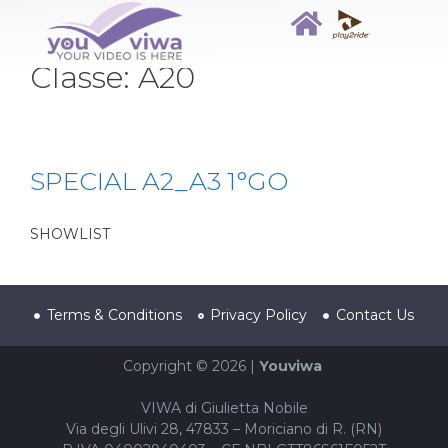
Classe:
A20
SPECIAL A2_A3 1°GO
SHOWLIST
Terms & Conditions
Privacy Policy
Contact Us
Copyright © 2026 |
Youviwa
VIWA di Giulietta Nobile
Via degli Ulivi 28, 47833 – Moriciano di R. (RN)