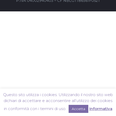
P.IVA 04002940403 – CF NBLGTT86S61F052T
Questo sito utilizza i cookies. Utilizzando il nostro sito web
dichiari di accettare e acconsentire all’utilizzo dei cookies
in conformità con i termini di uso.
Informativa
Accetta