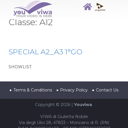
Classe:
A12
SPECIAL A2_A3 1°GO
SHOWLIST
Terms & Conditions
Privacy Policy
Contact Us
Copyright © 2026 |
Youviwa
VIWA di Giulietta Nobile
Via degli Ulivi 28, 47833 – Moriciano di R. (RN)