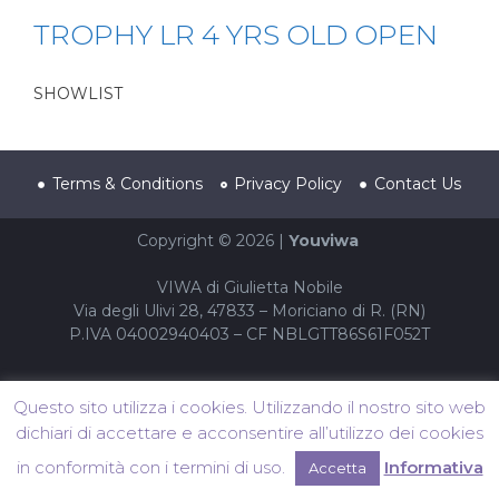
TROPHY LR 4 YRS OLD OPEN
SHOWLIST
Terms & Conditions
Privacy Policy
Contact Us
Copyright © 2026 |
Youviwa
VIWA di Giulietta Nobile
Via degli Ulivi 28, 47833 – Moriciano di R. (RN)
P.IVA 04002940403 – CF NBLGTT86S61F052T
Questo sito utilizza i cookies. Utilizzando il nostro sito web
dichiari di accettare e acconsentire all’utilizzo dei cookies
in conformità con i termini di uso.
Informativa
Accetta