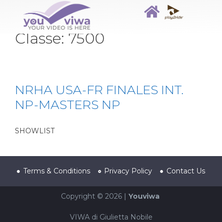
Classe:
7500
NRHA USA-FR FINALES INT.
NP-MASTERS NP
SHOWLIST
Terms & Conditions
Privacy Policy
Contact Us
Copyright © 2026 |
Youviwa
VIWA di Giulietta Nobile