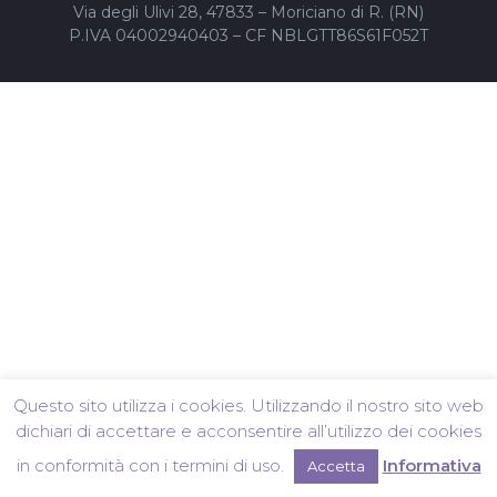
Via degli Ulivi 28, 47833 – Moriciano di R. (RN)
P.IVA 04002940403 – CF NBLGTT86S61F052T
Questo sito utilizza i cookies. Utilizzando il nostro sito web
dichiari di accettare e acconsentire all’utilizzo dei cookies
in conformità con i termini di uso.
Informativa
Accetta