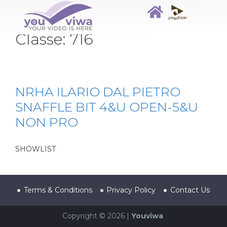
Classe:
716
NRHA ILARIO DAL PIETRO
SNAFFLE BIT 4&U OPEN-5&U
NON PRO
SHOWLIST
Terms & Conditions
Privacy Policy
Contact Us
Copyright © 2026 |
Youviwa