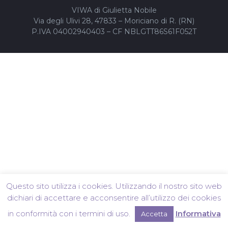
VIWA di Giulietta Nobile
Via degli Ulivi 28, 47833 – Moriciano di R. (RN)
P.IVA 04002940403 – CF NBLGTT86S61F052T
Questo sito utilizza i cookies. Utilizzando il nostro sito web
dichiari di accettare e acconsentire all’utilizzo dei cookies
in conformità con i termini di uso.
Informativa
Accetta