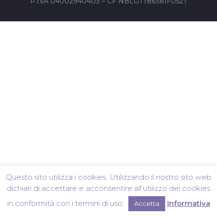
P.IVA 04002940403 – CF NBLGTT86S61F052T
Questo sito utilizza i cookies. Utilizzando il nostro sito web
dichiari di accettare e acconsentire all’utilizzo dei cookies
in conformità con i termini di uso.
Informativa
Accetta