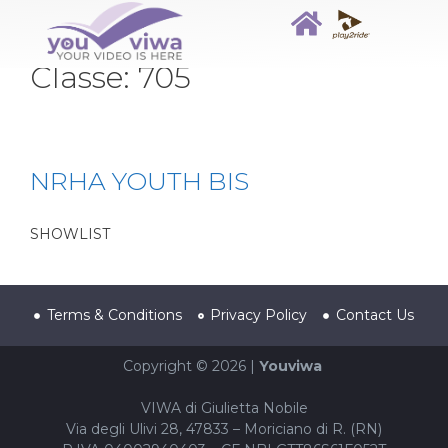
Classe:
705
NRHA YOUTH BIS
SHOWLIST
Terms & Conditions
Privacy Policy
Contact Us
Copyright © 2026 |
Youviwa
VIWA di Giulietta Nobile
Via degli Ulivi 28, 47833 – Moriciano di R. (RN)