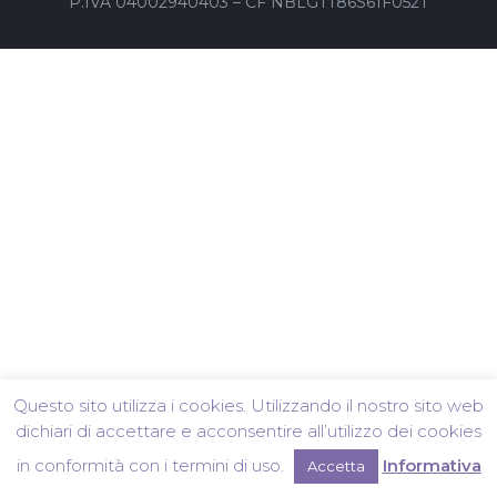
P.IVA 04002940403 – CF NBLGTT86S61F052T
Questo sito utilizza i cookies. Utilizzando il nostro sito web
dichiari di accettare e acconsentire all’utilizzo dei cookies
in conformità con i termini di uso.
Informativa
Accetta