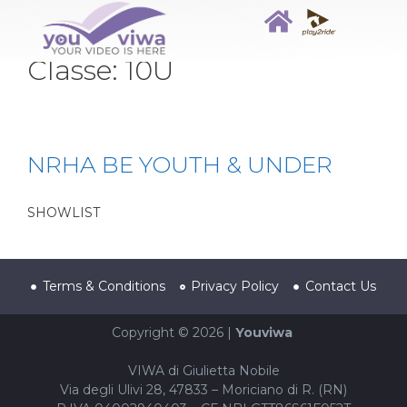
Classe:
10U
NRHA BE YOUTH & UNDER
SHOWLIST
Terms & Conditions
Privacy Policy
Contact Us
Copyright © 2026 |
Youviwa
VIWA di Giulietta Nobile
Via degli Ulivi 28, 47833 – Moriciano di R. (RN)